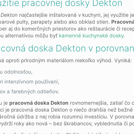
žitie pracovnej dosky Dekton
 Dekton
najčastejšie inštalovaná v kuchyni, jej využitie j
barové pulty, parapety alebo ako obklad stien.
Pracovná
ber aj do komerčných priestorov ako reštaurácie či rece
nou alternatívou môžu byť
kamenné kuchynské dosky
.
acovná doska Dekton v porovnaní
á oproti prírodným materiálom niekoľko výhod. Vyniká:
u odolnosťou,
ri intenzívnom používaní,
ov a farebných odtieňov.
u je
pracovná doska Dekton
rovnomernejšia, zatiaľ čo 
ci je pracovná doska Dekton o niečo drahšia než bežné m
náročná údržba z nej robia rozumnú investíciu. V porovn
ydrží roky ako nová – bez škrabancov, vyblednutia či p