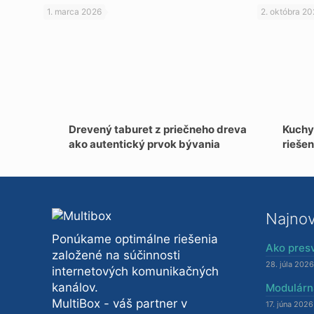
1. marca 2026
2. októbra 2
Drevený taburet z priečneho dreva
Kuchyn
ako autentický prvok bývania
riešen
Najnov
Ponúkame optimálne riešenia
Ako presv
založené na súčinnosti
28. júla 2026
internetových komunikačných
kanálov.
Modulárn
MultiBox - váš partner v
17. júna 2026