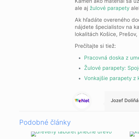
Kameň ako materiál sa už 
ale aj
žulové parapety
ale
Ak hľadáte overeného dod
nájdete špecialistov na k
lokalitách Košice, Prešov
Prečítajte si tiež:
Pracovná doska z ume
Žulové parapety: Spoje
Vonkajšie parapety z 
Warning
: Trying to access array offset on value of type null in
/data/0/7/073b19f9-70d4-4431-9f10-0d1be3788d35/multibox.sk/web/clanky/wp-content/themes/betheme-child/includes/content-single.php
on line
286
Jozef Doliňá
Podobné články