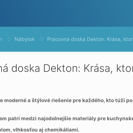
n
Nábytok
Pracovná doska Dekton: Krása, ktor
á doska Dekton: Krása, ktor
 moderné a štýlové riešenie pre každého, kto túži po 
am patrí medzi najodolnejšie materiály pre kuchynsk
eplom, vlhkosťou aj chemikáliami.