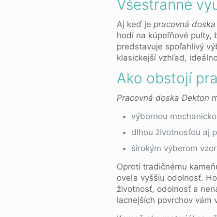
Všestranné vyu
Aj keď je
pracovná doska
hodí na kúpeľňové pulty, 
predstavuje spoľahlivý vý
klasickejší vzhľad, ideál
Ako obstojí pr
Pracovná doska Dekton
m
výbornou mechanicko
dlhou životnosťou aj p
širokým výberom vzor
Oproti tradičnému kameň
oveľa vyššiu odolnosť. Ho
životnosť, odolnosť a ne
lacnejších povrchov vám v