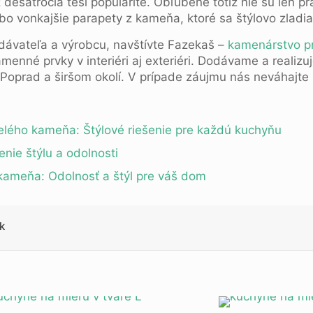
desaťročia teší popularite. Obľúbené totiž nie sú len 
bo vonkajšie parapety z kameňa, ktoré sa štýlovo zladi
ávateľa a výrobcu, navštívte Fazekaš –
kamenárstvo pr
amenné prvky v interiéri aj exteriéri. Dodávame a realiz
, Poprad a širšom okolí. V prípade záujmu nás neváhajte
lého kameňa: Štýlové riešenie pre každú kuchyňu
nie štýlu a odolnosti
kameňa: Odolnosť a štýl pre váš dom
k