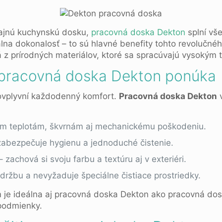
čajnú kuchynskú dosku,
pracovná doska Dekton
splní vš
lna dokonalosť – to sú hlavné benefity tohto revolučné
z prírodných materiálov, ktoré sa spracúvajú vysokým t
 pracovná doska Dekton ponúka
ovplyvní každodenný komfort.
Pracovná doska Dekton
v
ým teplotám, škvrnám aj mechanickému poškodeniu.
zabezpečuje hygienu a jednoduché čistenie.
zachová si svoju farbu a textúru aj v exteriéri.
ržbu a nevyžaduje špeciálne čistiace prostriedky.
 je ideálna aj pracovná doska Dekton ako pracovná do
podmienky.