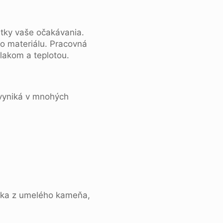
etky vaše očakávania.
ho materiálu. Pracovná
lakom a teplotou.
yniká v mnohých
ska z umelého kameňa,