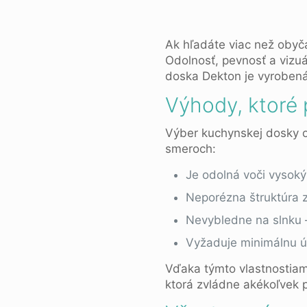
Ak hľadáte viac než oby
Odolnosť, pevnosť a vizuá
doska Dekton je vyrobená 
Výhody, ktoré
Výber kuchynskej dosky 
smeroch:
Je odolná voči vysok
Neporézna štruktúra 
Nevybledne na slnku – 
Vyžaduje minimálnu úd
Vďaka týmto vlastnostiam
ktorá zvládne akékoľvek 