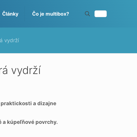
Články
Čo je multibox?
á vydrží
á vydrží
praktickosti a dizajne
é a kúpeľňové povrchy.