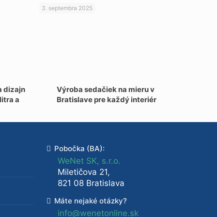
3. septembra 2025
 dizajn
Výroba sedačiek na mieru v
itra a
Bratislave pre každý interiér
Pobočka (BA):
WeNet SK, s.r.o.
Miletičova 21,
821 08 Bratislava
Máte nejaké otázky?
info@wenetonline.sk