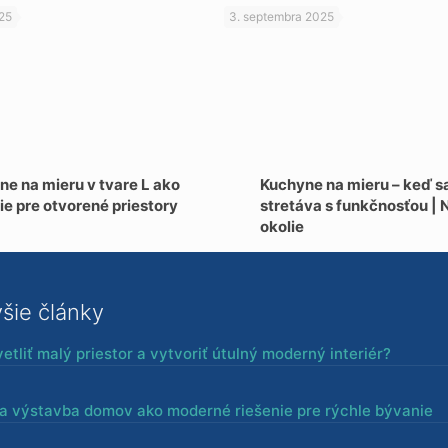
025
3. septembra 2025
e na mieru v tvare L ako
Kuchyne na mieru – keď sa
ie pre otvorené priestory
stretáva s funkčnosťou | N
okolie
šie články
etliť malý priestor a vytvoriť útulný moderný interiér?
a výstavba domov ako moderné riešenie pre rýchle bývanie