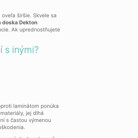
e oveľa širšie. Skvele sa
 doska Dekton
pcie. Ak uprednostňujete
 s inými?
oproti laminátom ponúka
ateriály, jej dlhá
aní s častou výmenou
oškodenia.