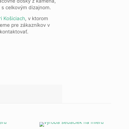
pracovné dosky z kameňa,
a s celkovým dizajnom.
i Košiciach
, v ktorom
ujeme pre zákazníkov v
 kontaktovať.