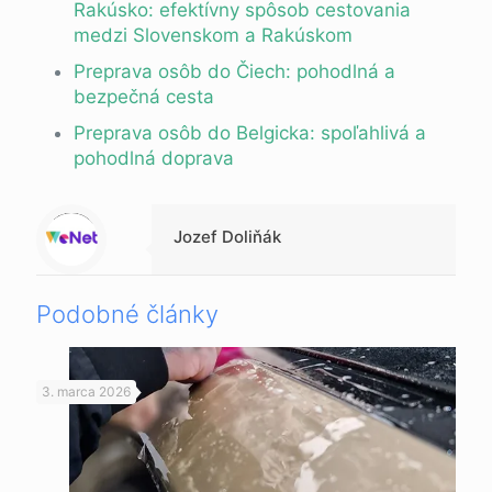
Rakúsko: efektívny spôsob cestovania
medzi Slovenskom a Rakúskom
Preprava osôb do Čiech: pohodlná a
bezpečná cesta
Preprava osôb do Belgicka: spoľahlivá a
pohodlná doprava
Warning
: Trying to access array offset on value of type null in
/data/0/7/073b19f9-70d4-4431-9f10-0d1be3788d35/multibox.sk/web/clanky/wp-content/themes/betheme-child/includes/content-single.php
on line
286
Jozef Doliňák
Podobné články
3. marca 2026