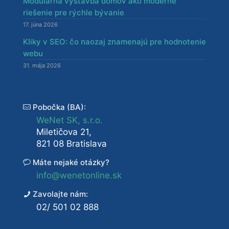
Modulárna výstavba domov ako moderné
riešenie pre rýchle bývanie
17. júna 2026
Kliky v SEO: čo naozaj znamenajú pre hodnotenie
webu
31. mája 2026
Pobočka (BA):
WeNet SK, s.r.o.
Miletičova 21,
821 08 Bratislava
Máte nejaké otázky?
info@wenetonline.sk
Zavolajte nám:
02/ 501 02 888