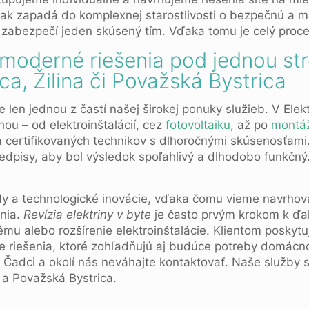
ak zapadá do komplexnej starostlivosti o bezpečnú a 
o zabezpečí jeden skúsený tím. Vďaka tomu je celý proces
moderné riešenia pod jednou st
a, Žilina či Považská Bystrica
e len jednou z častí našej širokej ponuky služieb. V Elek
hou – od elektroinštalácií, cez
fotovoltaiku
, až po
montáž
ím certifikovaných technikov s dlhoročnými skúsenosťam
dpisy, aby bol výsledok spoľahlivý a dlhodobo funkčný
 a technologické inovácie, vďaka čomu vieme navrhovať
enia.
Revízia elektriny v byte
je často prvým krokom k ďa
u alebo rozšírenie elektroinštalácie. Klientom posky
 riešenia, ktoré zohľadňujú aj budúce potreby domácno
 Čadci a okolí nás neváhajte kontaktovať. Naše služby s
a a Považská Bystrica.