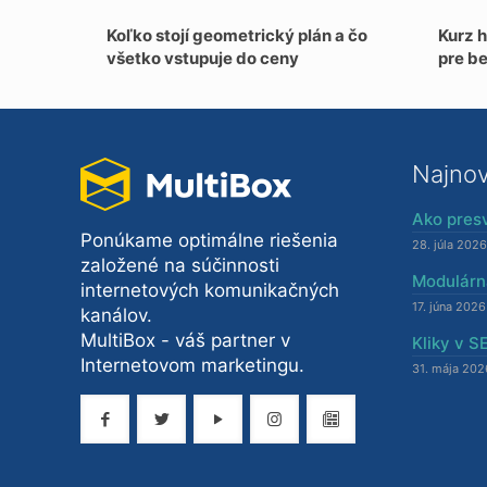
Koľko stojí geometrický plán a čo
Kurz 
všetko vstupuje do ceny
pre b
Najnov
Ako presv
Ponúkame optimálne riešenia
28. júla 2026
založené na súčinnosti
Modulárn
internetových komunikačných
17. júna 2026
kanálov.
MultiBox - váš partner v
Kliky v 
Internetovom marketingu.
31. mája 202