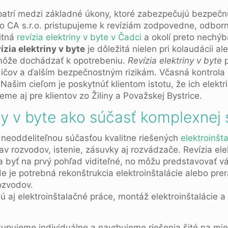
atrí medzi základné úkony, ktoré zabezpečujú bezpeč
ro CA s.r.o. pristupujeme k revíziám zodpovedne, odbor
itná
revízia elektriny v byte v Čadci
a okolí preto nechýb
ízia elektriny v byte
je dôležitá nielen pri kolaudácii ale
 môže dochádzať k opotrebeniu.
Revízia elektriny v byte
p
ičov a ďalším bezpečnostným rizikám. Včasná kontrola e
Našim cieľom je poskytnúť klientom istotu, že ich elektr
me aj pre klientov zo Žiliny a Považskej Bystrice.
ny v byte ako súčasť komplexnej s
 neoddeliteľnou súčasťou kvalitne riešených
elektroinšta
av rozvodov, istenie, zásuvky aj rozvádzače. Revízia ele
 byť na prvý pohľad viditeľné, no môžu predstavovať vá
e je potrebná rekonštrukcia elektroinštalácie alebo prer
ozvodov.
ú aj elektroinštalačné práce, montáž elektroinštalácie 
tupujeme individuálne a navrhujeme riešenia šité na mi