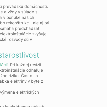
nú prevádzku domácnosti.
ne a vždy v súlade s
a v ponuke našich
bo rekonštrukcii, ale aj pri
omáha predchádzať
lektroinštalácie zvyšuje
ické rozvody sú v
tarostlivosti
lácií
. Pri každej revízii
ktroinštalácie odhaľuje
žne riziko. Často sa
ábka elektriny v byte z
a výmena elektrických
eru konkrétnemu objektu.