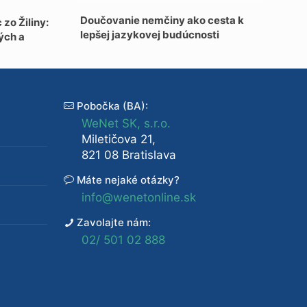
Doučovanie nemčiny ako cesta k
zo Žiliny:
lepšej jazykovej budúcnosti
ých a
Pobočka (BA):
WeNet SK, s.r.o.
Miletičova 21,
821 08 Bratislava
Máte nejaké otázky?
info@wenetonline.sk
Zavolajte nám:
02/ 501 02 888