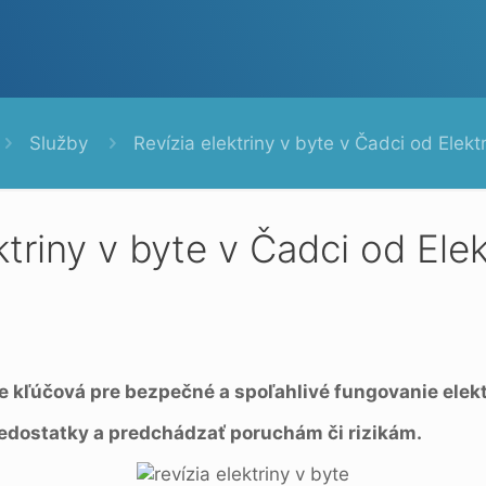
Služby
Revízia elektriny v byte v Čadci od Elektr
ktriny v byte v Čadci od Elek
 je kľúčová pre bezpečné a spoľahlivé fungovanie elekt
edostatky a predchádzať poruchám či rizikám.