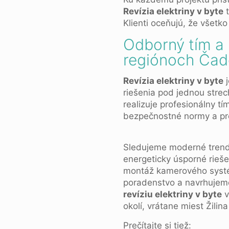
Revízia elektriny v byte
t
Klienti oceňujú, že všetk
Odborný tím a 
regiónoch Čadc
Revízia elektriny v byte
j
riešenia pod jednou strec
realizuje profesionálny t
bezpečnostné normy a pre
Sledujeme moderné trendy
energeticky úsporné rieš
montáž kamerového systém
poradenstvo a navrhujeme
revíziu elektriny v byte
v
okolí, vrátane miest Žilin
Prečítajte si tiež: