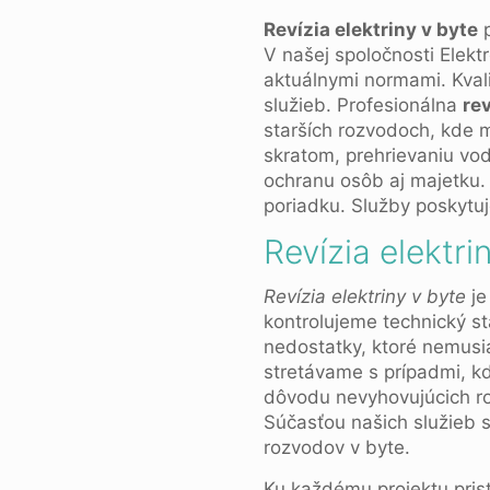
Revízia elektriny v byte
p
V našej spoločnosti Elekt
aktuálnymi normami. Kval
služieb. Profesionálna
rev
starších rozvodoch, kde
skratom, prehrievaniu vod
ochranu osôb aj majetku. 
poriadku. Služby poskytuje
Revízia elektri
Revízia elektriny v byte
je
kontrolujeme technický st
nedostatky, ktoré nemusia
stretávame s prípadmi, kd
dôvodu nevyhovujúcich r
Súčasťou našich služieb s
rozvodov v byte.
Ku každému projektu pris