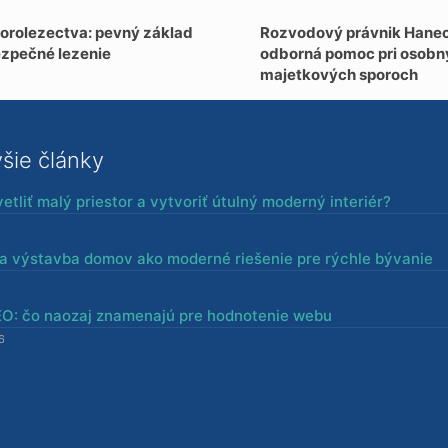
horolezectva: pevný základ
Rozvodový právnik Hanec 
ezpečné lezenie
odborná pomoc pri osobn
majetkových sporoch
šie články
etliť malý priestor a vytvoriť útulný moderný interiér?
a výstavba domov ako moderné riešenie pre rýchle bývanie
SEO: čo naozaj znamenajú pre hodnotenie webu
6