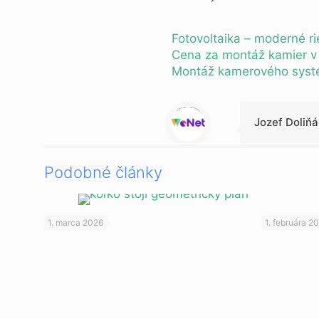
Fotovoltaika – moderné r
Cena za montáž kamier v 
Montáž kamerového systém
Warning
: Trying to access array offset on value of type null in
/data/0/7/073b19f9-70d4-4431-9f10-0d1be3788d35/multibox.sk/web/clanky/wp-content/themes/betheme-child/includes/content-single.php
on line
286
Jozef Doliňá
Podobné články
1. marca 2026
1. februára 2