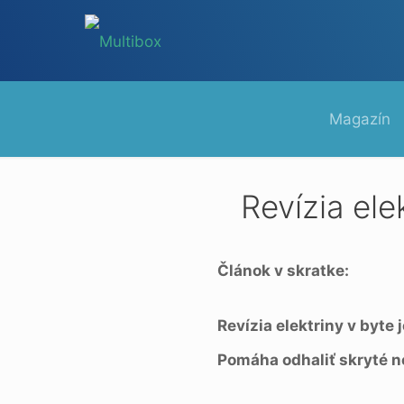
Magazín
Revízia ele
Článok v skratke:
Revízia elektriny v byte
Pomáha odhaliť skryté n