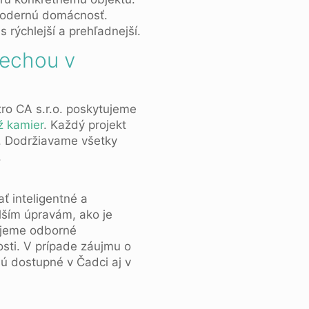
modernú domácnosť.
 rýchlejší a prehľadnejší.
rechou v
tro CA s.r.o. poskytujeme
 kamier
. Každý projekt
i. Dodržiavame všetky
.
 inteligentné a
lším úpravám, ako je
tujeme odborné
sti. V prípade záujmu o
ú dostupné v Čadci aj v