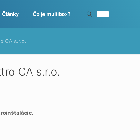
Články
Čo je multibox?
o CA s.r.o.
tro CA s.r.o.
roinštalácie.