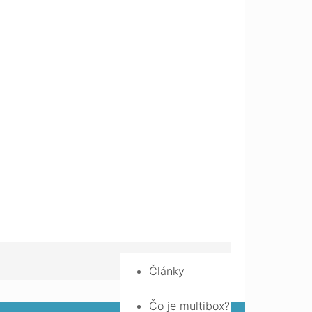
Články
Čo je multibox?