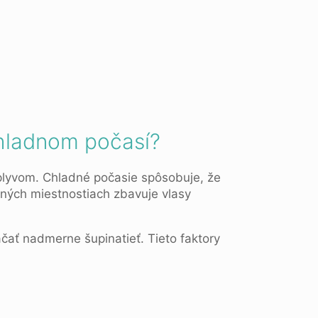
 chladnom počasí?
plyvom. Chladné počasie spôsobuje, že
aných miestnostiach zbavuje vlasy
ať nadmerne šupinatieť. Tieto faktory