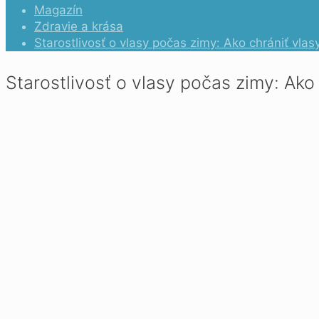
Magazín
Zdravie a krása
Starostlivosť o vlasy počas zimy: Ako chrániť vl
Starostlivosť o vlasy počas zimy: Ak