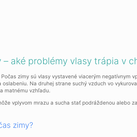
y – aké problémy vlasy trápia v
. Počas zimy sú vlasy vystavené viacerým negatívnym v
i a oslabeniu. Na druhej strane suchý vzduch vo vykurov
iu a matnému vzhľadu.
môže vplyvom mrazu a sucha stať podráždenou alebo zač
čas zimy?