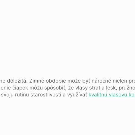
e dôležitá. Zimné obdobie môže byť náročné nielen pre p
ie čiapok môžu spôsobiť, že vlasy stratia lesk, pružnos
voju rutinu starostlivosti a využívať
kvalitnú vlasovú k