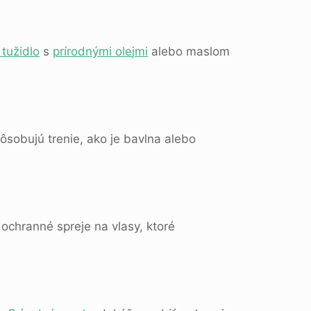
tužidlo
s
prírodnými ole
j
mi
alebo maslom
ôsobujú trenie, ako je bavlna alebo
ochranné spreje na vlasy, ktoré