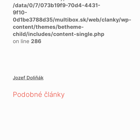
/data/0/7/073b19f9-70d4-4431-
9f10-
0d1be3788d35/multibox.sk/web/clanky/wp-
content/themes/betheme-
child/includes/content-single.php
on line
286
Jozef Doliňák
Podobné články