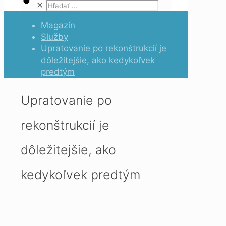
✕
Magazín
Služby
Upratovanie po rekonštrukcií je
dôležitejšie, ako kedykoľvek
predtým
Upratovanie po
rekonštrukcií je
dôležitejšie, ako
kedykoľvek predtým