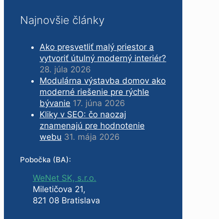
Najnovšie články
Ako presvetliť malý priestor a
vytvoriť útulný moderný interiér?
28. júla 2026
Modulárna výstavba domov ako
moderné riešenie pre rýchle
bývanie
17. júna 2026
Kliky v SEO: čo naozaj
znamenajú pre hodnotenie
webu
31. mája 2026
Pobočka (BA):
WeNet SK, s.r.o.
Miletičova 21,
821 08 Bratislava