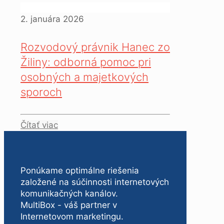
2. januára 2026
Rozvodový právnik Hanec zo
Žiliny: odborná pomoc pri
osobných a majetkových
sporoch
Čítať viac
Ponúkame optimálne riešenia
založené na súčinnosti internetových
komunikačných kanálov.
MultiBox - váš partner v
Internetovom marketingu.