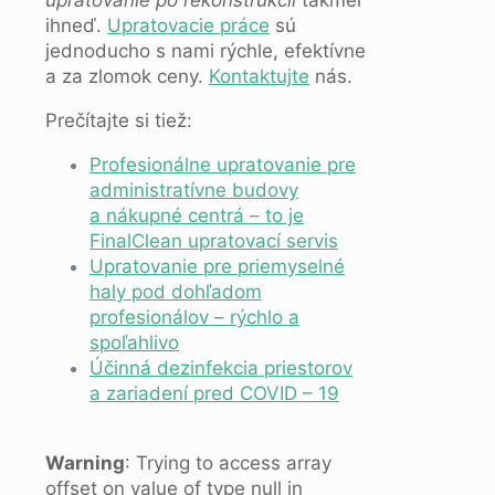
upratovanie po rekonštrukcií
takmer
ihneď.
Upratovacie práce
sú
jednoducho s nami rýchle, efektívne
a za zlomok ceny.
Kontaktujte
nás.
Prečítajte si tiež:
Profesionálne upratovanie pre
administratívne budovy
a nákupné centrá – to je
FinalClean upratovací servis
Upratovanie pre priemyselné
haly pod dohľadom
profesionálov – rýchlo a
spoľahlivo
Účinná dezinfekcia priestorov
a zariadení pred COVID – 19
Warning
: Trying to access array
offset on value of type null in