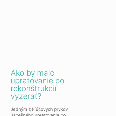
Ako by malo
upratovanie po
rekonštrukcií
vyzerať?
Jedným z kľúčových prvkov
úspešného upratovania po