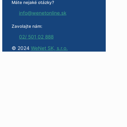
Máte nejaké otázky?
info@wenetonline.sk
Zavolajte nám:
02/ 501 02 888
© 2024
WeNet SK, s.r.o.