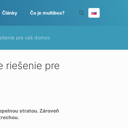
Články
Čo je multibox?
riešenie pre váš domov
e riešenie pre
epelnou stratou. Zároveň
trechou.