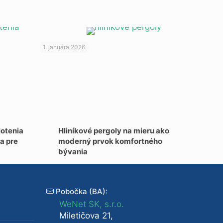
1. januára 2026
lotenia
Hliníkové pergoly na mieru ako
a pre
moderný prvok komfortného
bývania
Pobočka (BA):
WeNet SK, s.r.o.
Miletičova 21,