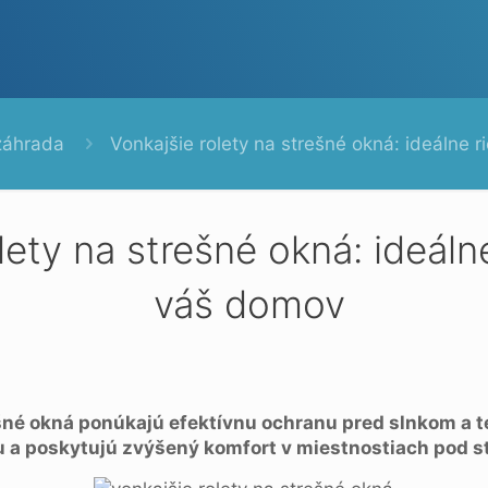
záhrada
Vonkajšie rolety na strešné okná: ideálne 
lety na strešné okná: ideáln
váš domov
ešné okná ponúkajú efektívnu ochranu pred slnkom a t
iu a poskytujú zvýšený komfort v miestnostiach pod s