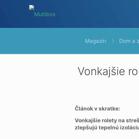
Magazín
Dom a 
Vonkajšie ro
Článok v skratke:
Vonkajšie rolety na str
zlepšujú tepelnú izolác