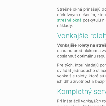
Strešné okná prinášajú d
efektívnym riešením, kto
strešné okná
poskytujú ni
náklady.
Vonkajšie role
Vonkajšie rolety na stre
ochranu pred hlukom a zv
dosiahnuť optimálnu regulá
Pre tých, ktorí hľadajú p
ovládať jednoducho stlače
vonkajšie rolety, ktoré s
ich dlhú životnosť a bez
Kompletný ser
Pri inštalácii
vonkajších ro