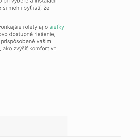
pri výbere a inštalácii
si mohli byť istí, že
nkajšie rolety aj o
sieťky
ovo dostupné riešenie,
i prispôsobené vašim
 ako zvýšiť komfort vo