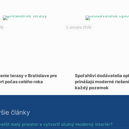
26
2. januára 2026
enie terasy v Bratislave pre
Spoľahliví dodávatelia op
rt počas celého roka
prinášajú moderné riešeni
každý pozemok
šie články
etliť malý priestor a vytvoriť útulný moderný interiér?