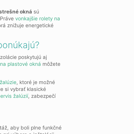
 strešné okná
sú
. Práve
vonkajšie rolety na
orá znižuje energetické
 ponúkajú?
olácie poskytujú aj
 na plastové okná
môžete
 žalúzie
, ktoré je možné
 si vybrať klasické
ervis žalúzií
, zabezpečí
áž, aby boli plne funkčné