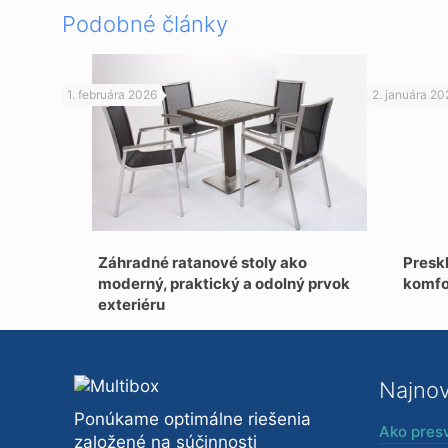
Podobné články
1. februára 2026
2. januára 20
Záhradné ratanové stoly ako
Preskl
moderný, praktický a odolný prvok
komfo
exteriéru
Najnov
Ponúkame optimálne riešenia
Ako presv
založené na súčinnosti