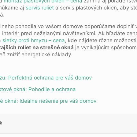
na
montáž plastových okien – cena
zahŕňa aj poradenstvo 
onúkame aj
servis roliet
a servis plastových okien, aby ste 
á.
neho pohodlia vo vašom domove odporúčame doplniť vo
ia interiér pred neželanými návštevníkmi. Ak hľadáte cen
a
sieťky proti hmyzu – cena
, kde nájdete rôzne možnost
ajších roliet na strešné okná
je vynikajúcim spôsobom,
ň znížiť energetické náklady.
yzu: Perfektná ochrana pre váš domov
stové okná: Pohodlie a ochrana
né okná: Ideálne riešenie pre váš domov
k