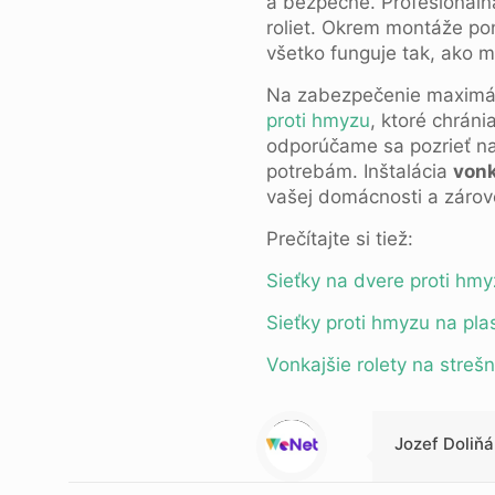
a bezpečné. Profesionál
roliet. Okrem montáže p
všetko funguje tak, ako m
Na zabezpečenie maximál
proti hmyzu
, ktoré chrán
odporúčame sa pozrieť n
potrebám. Inštalácia
vonk
vašej domácnosti a zárove
Prečítajte si tiež:
Sieťky na dvere proti hm
Sieťky proti hmyzu na pla
Vonkajšie rolety na streš
Warning
: Trying to access array offset on value of type null in
/data/0/7/073b19f9-70d4-4431-9f10-0d1be3788d35/multibox.sk/web/clanky/wp-content/themes/betheme-child/includes/content-single.php
on line
286
Jozef Doliňá