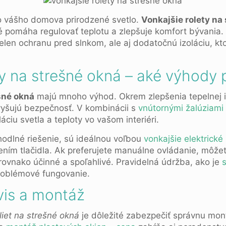
o vášho domova prirodzené svetlo.
Vonkajšie rolety na
ré pomáha regulovať teplotu a zlepšuje komfort bývania
elen ochranu pred slnkom, ale aj dodatočnú izoláciu, kt
ty na strešné okná – aké výhody
šné okná
majú mnoho výhod. Okrem zlepšenia tepelnej iz
yšujú bezpečnosť. V kombinácii s
vnútornými žalúziami
ciu svetla a teploty vo vašom interiéri.
ohodlné riešenie, sú ideálnou voľbou
vonkajšie elektrické
ním tlačidla. Ak preferujete manuálne ovládanie, môžete
ú rovnako účinné a spoľahlivé. Pravidelná údržba, ako je
s
problémové fungovanie.
vis a montáž
liet na strešné okná
je dôležité zabezpečiť správnu mont