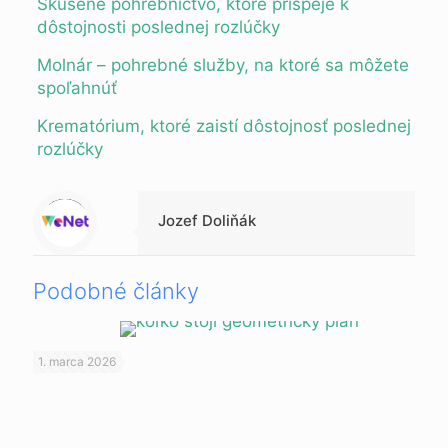
Skúsené pohrebníctvo, ktoré prispeje k
dôstojnosti poslednej rozlúčky
Molnár – pohrebné služby, na ktoré sa môžete
spoľahnúť
Krematórium, ktoré zaistí dôstojnosť poslednej
rozlúčky
Warning
: Trying to access array offset on value of type null in
/data/0/7/073b19f9-70d4-4431-9f10-0d1be3788d35/multibox.sk/web/clanky/wp-content/themes/betheme-child/includes/content-single.php
on line
286
Jozef Doliňák
Podobné články
1. marca 2026