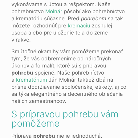
vykonávame s úctou a rešpektom. Naše
pohrebníctvo
Molnár
pôsobí ako pohrebníctvo
a krematóriu súčasne. Pred
pohrebom
sa tak
môžete rozhodnúť pre
kremáciu
zosnulej
osoba alebo pre uloženie tela do zeme
v rakve.
Smútočné okamihy vám pomôžeme prekonať
tým, že vás odbremeníme od náročných
úkonov a formalít, ktoré sú s prípravou
pohrebu
spojené. Naše pohrebníctvo
a
krematórium
Ján Molnár taktiež dbá na
prísne dodržiavanie spoločenskej etikety, aj čo
sa týka elegantného a decentného oblečenia
našich zamestnancov.
S prípravou pohrebu vám
pomôžeme
Príprava
pohrebu
nie je jednoduchá.